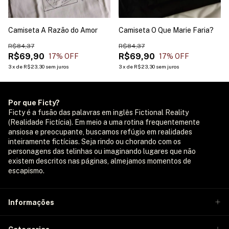
Camiseta A Razão do Amor
Camiseta O Que Marie Faria?
R$84,37
R$84,37
R$69,90
R$69,90
17
% OFF
17
% OFF
3
x
de
R$23,30
sem juros
3
x
de
R$23,30
sem juros
Por que Ficty?
Ficty é a fusão das palavras em inglês Fictional Reality
(Realidade Fictícia). Em meio a uma rotina frequentemente
ansiosa e preocupante, buscamos refúgio em realidades
inteiramente fictícias. Seja rindo ou chorando com os
personagens das telinhas ou imaginando lugares que não
existem descritos nas páginas, almejamos momentos de
escapismo.
Informações