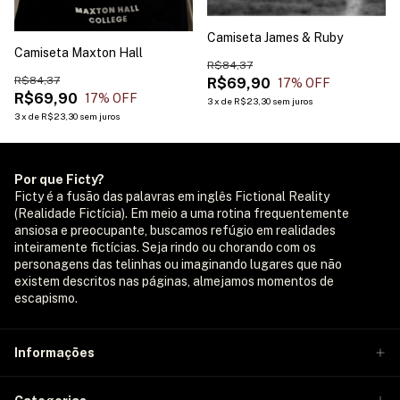
Camiseta James & Ruby
Camiseta Maxton Hall
R$84,37
R$84,37
R$69,90
17
% OFF
R$69,90
17
% OFF
3
x
de
R$23,30
sem juros
3
x
de
R$23,30
sem juros
Por que Ficty?
Ficty é a fusão das palavras em inglês Fictional Reality
(Realidade Fictícia). Em meio a uma rotina frequentemente
ansiosa e preocupante, buscamos refúgio em realidades
inteiramente fictícias. Seja rindo ou chorando com os
personagens das telinhas ou imaginando lugares que não
existem descritos nas páginas, almejamos momentos de
escapismo.
Informações