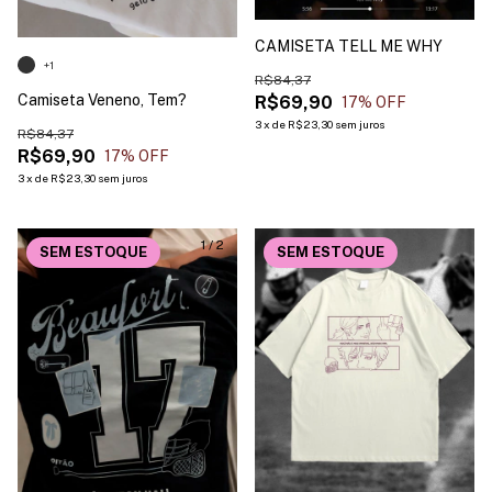
CAMISETA TELL ME WHY
+1
R$84,37
Camiseta Veneno, Tem?
R$69,90
17
% OFF
3
x
de
R$23,30
sem juros
R$84,37
R$69,90
17
% OFF
3
x
de
R$23,30
sem juros
1
/
2
SEM ESTOQUE
SEM ESTOQUE