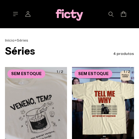
Início
>
Séries
Séries
4 produtos
1
/
2
1
/
2
SEM ESTOQUE
SEM ESTOQUE