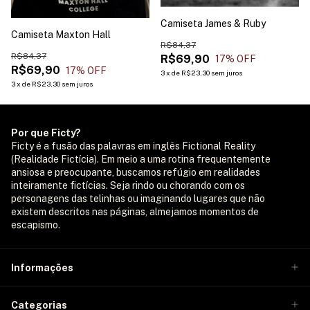
Camiseta James & Ruby
Camiseta Maxton Hall
R$84,37
R$84,37
R$69,90
17
% OFF
R$69,90
17
% OFF
3
x
de
R$23,30
sem juros
3
x
de
R$23,30
sem juros
Por que Ficty?
Ficty é a fusão das palavras em inglês Fictional Reality
(Realidade Fictícia). Em meio a uma rotina frequentemente
ansiosa e preocupante, buscamos refúgio em realidades
inteiramente fictícias. Seja rindo ou chorando com os
personagens das telinhas ou imaginando lugares que não
existem descritos nas páginas, almejamos momentos de
escapismo.
Informações
Categorias