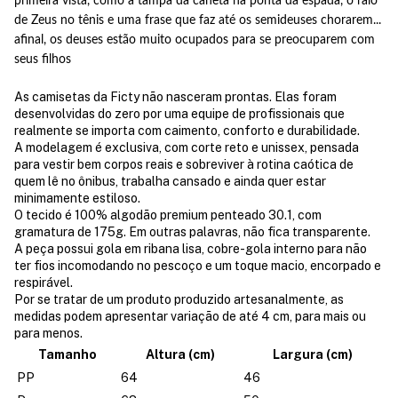
primeira vista, como a tampa da caneta na ponta da espada, o raio
de Zeus no tênis e uma frase que faz até os semideuses chorarem...
afinal, os deuses estão muito ocupados para se preocuparem com
seus filhos
As camisetas da Ficty não nasceram prontas. Elas foram
desenvolvidas do zero por uma equipe de profissionais que
realmente se importa com caimento, conforto e durabilidade.
A modelagem é exclusiva, com corte reto e unissex, pensada
para vestir bem corpos reais e sobreviver à rotina caótica de
quem lê no ônibus, trabalha cansado e ainda quer estar
minimamente estiloso.
O tecido é 100% algodão premium penteado 30.1, com
gramatura de 175g. Em outras palavras, não fica transparente.
A peça possui gola em ribana lisa, cobre-gola interno para não
ter fios incomodando no pescoço e um toque macio, encorpado e
respirável.
Por se tratar de um produto produzido artesanalmente, as
medidas podem apresentar variação de até 4 cm, para mais ou
para menos.
Tamanho
Altura (cm)
Largura (cm)
PP
64
46