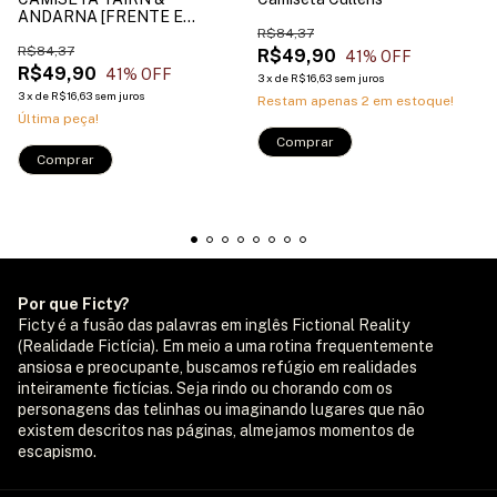
ANDARNA [FRENTE E
COSTAS]
R$84,37
R$84,37
R$49,90
41
% OFF
R$49,90
41
% OFF
3
x
de
R$16,63
sem juros
3
x
de
R$16,63
sem juros
Restam apenas
2
em estoque!
Última peça!
Comprar
Comprar
Por que Ficty?
Ficty é a fusão das palavras em inglês Fictional Reality
(Realidade Fictícia). Em meio a uma rotina frequentemente
ansiosa e preocupante, buscamos refúgio em realidades
inteiramente fictícias. Seja rindo ou chorando com os
personagens das telinhas ou imaginando lugares que não
existem descritos nas páginas, almejamos momentos de
escapismo.