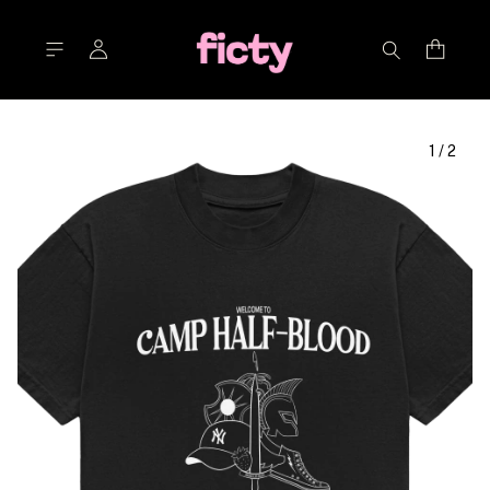
1
/
2