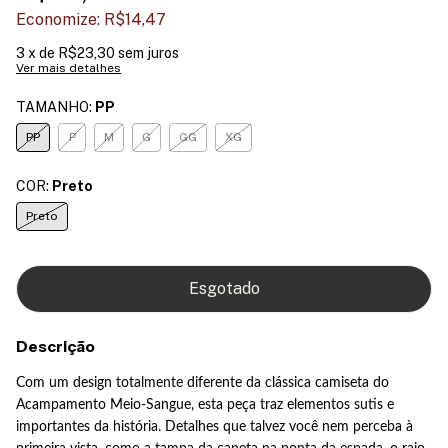
Economize:
R$14,47
3
x de
R$23,30
sem juros
Ver mais detalhes
TAMANHO:
PP
PP
P
M
G
GG
XG
COR:
Preto
Preto
Descrição
Com um design totalmente diferente da clássica camiseta do
Acampamento Meio-Sangue, esta peça traz elementos sutis e
importantes da história. Detalhes que talvez você nem perceba à