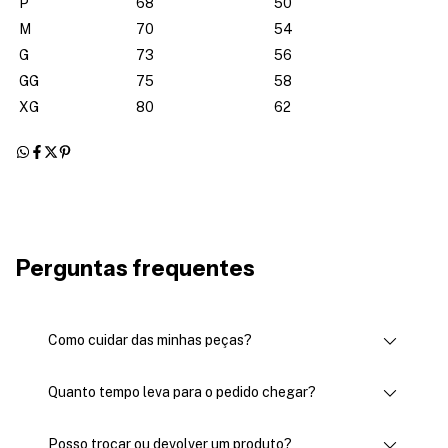
P
68
50
M
70
54
G
73
56
GG
75
58
XG
80
62
Perguntas frequentes
Como cuidar das minhas peças?
Quanto tempo leva para o pedido chegar?
Posso trocar ou devolver um produto?