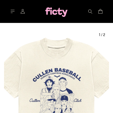
1
/
2