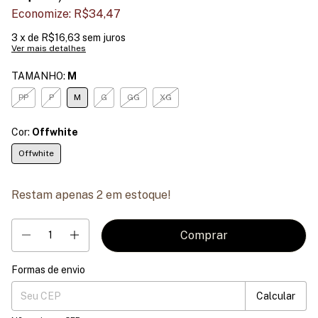
Economize:
R$34,47
3
x de
R$16,63
sem juros
Ver mais detalhes
TAMANHO:
M
PP
P
M
G
GG
XG
Cor:
Offwhite
Offwhite
Restam apenas
2
em estoque!
Formas de envio
Entregas para o CEP:
Mudar CEP
Calcular