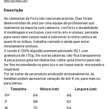
Não sei meu CEP
Descrição
As camisetas da Ficty não nasceram prontas. Elas foram
desenvolvidas do zero por uma equipe de profissionais que
realmente se importa com caimento, conforto e durabilidade.
A modelagem é exclusiva, com corte reto e unissex, pensada
para vestir bem corpos reais e sobreviver à rotina caótica de
quem lê no ônibus, trabalha cansado e ainda quer estar
minimamente estiloso.
O tecido é 100% algodão premium penteado 30.1, com
gramatura de 175g. Em outras palavras, não fica transparente.
A peça possui gola em ribana lisa, cobre-gola interno para não
ter fios incomodando no pescoço e um toque macio, encorpado e
respirável.
Por se tratar de um produto produzido artesanalmente, as
medidas podem apresentar variação de até 4 cm, para mais ou
para menos.
Tamanho
Altura (cm)
Largura (cm)
PP
64
46
P
68
50
M
70
54