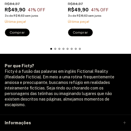
R$84,37
R$84,37
R$49,90
R$49,90
41
% OFF
41
% OFF
3
x
de
R$16,63
sem juros
3
x
de
R$16,63
sem juros
Última peça!
Última peça!
Comprar
Comprar
Por que Ficty?
Ficty é a fusão das palavras em inglês Fictional Reality
(Realidade Fictícia). Em meio a uma rotina frequentemente
ansiosa e preocupante, buscamos refúgio em realidades
inteiramente fictícias. Seja rindo ou chorando com os
personagens das telinhas ou imaginando lugares que não
existem descritos nas páginas, almejamos momentos de
escapismo.
Informações