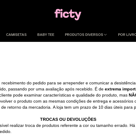
CAMISETAS
BABY TEE
PRODUTOS DIVERSOS
POR LIVR
 recebimento do pedido para se arrepender e comunicar a desistência
vido, passando por uma avaliação após recebido. É de
extrema import
 cliente pode examinar características e qualidade do produto, mas
NÃ
devolver o produto com as mesmas condições de entrega e acessórios
o de retorno da mercadoria.
A loja tem um prazo de 10 dias úteis para
TROCAS OU DEVOLUÇÕES
vel realizar troca de produtos referente a cor ou tamanho errado. H
edido.