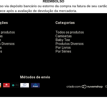
REEMBOLSO
so via depósito bancário ou estorno da compra na fatura de seu cartã
tece após a avaliação de devolução da mercadoria.
ações
Categorias
 produtos
Todos os produtos
as
Camisetas
e
Baby Tee
 Diversos
Produtos Diversos
os
Por Livros
es
Por Séries
Métodos de envio
C