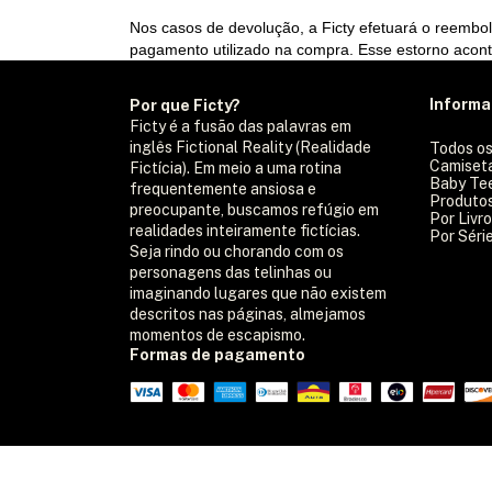
Nos casos de devolução, a Ficty efetuará o reembol
pagamento utilizado na compra. Esse estorno acon
Inform
Por que Ficty?
Ficty é a fusão das palavras em
inglês Fictional Reality (Realidade
Todos os
Camiset
Fictícia). Em meio a uma rotina
Baby Te
frequentemente ansiosa e
Produtos
preocupante, buscamos refúgio em
Por Livr
realidades inteiramente fictícias.
Por Séri
Seja rindo ou chorando com os
personagens das telinhas ou
imaginando lugares que não existem
descritos nas páginas, almejamos
momentos de escapismo.
Formas de pagamento