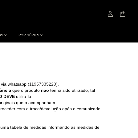
OS
POR SÉRIES
 via whatsapp (
11957335220
).
ância
que o produto
não
tenha sido utilizado, tal
O DEVE
utilza-lo.
 originais que o acompanham.
 proceder com a troca/devolução após o comunicado
á uma tabela de medidas informando as medidas de