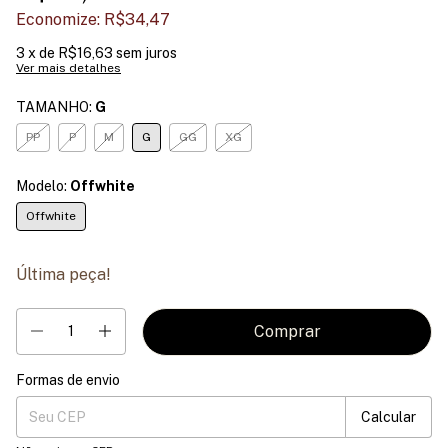
Economize:
R$34,47
3
x de
R$16,63
sem juros
Ver mais detalhes
TAMANHO:
G
PP
P
M
G
GG
XG
Modelo:
Offwhite
Offwhite
Última peça!
Formas de envio
Entregas para o CEP:
Mudar CEP
Calcular