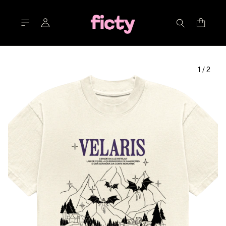
1
/
2