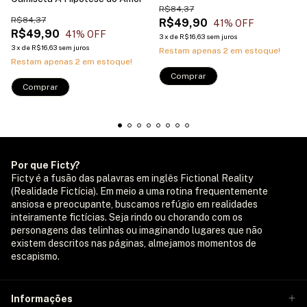
R$84,37
R$84,37
R$49,90
41
% OFF
R$49,90
41
% OFF
3
x
de
R$16,63
sem juros
3
x
de
R$16,63
sem juros
Restam apenas
2
em estoque!
Restam apenas
2
em estoque!
Comprar
Comprar
Por que Ficty?
Ficty é a fusão das palavras em inglês Fictional Reality
(Realidade Fictícia). Em meio a uma rotina frequentemente
ansiosa e preocupante, buscamos refúgio em realidades
inteiramente fictícias. Seja rindo ou chorando com os
personagens das telinhas ou imaginando lugares que não
existem descritos nas páginas, almejamos momentos de
escapismo.
Informações