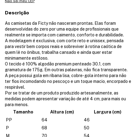
Não sei meu CEP
Descrição
As camisetas da Ficty não nasceram prontas. Elas foram
desenvolvidas do zero por uma equipe de profissionais que
realmente se importa com caimento, conforto e durabilidade.
A modelagem é exclusiva, com corte reto e unissex, pensada
para vestir bem corpos reais e sobreviver à rotina caótica de
quem lê no ônibus, trabalha cansado e ainda quer estar
minimamente estiloso.
O tecido é 100% algodão premium penteado 30.1, com
gramatura de 175g. Em outras palavras, não fica transparente.
A peça possui gola em ribana lisa, cobre-gola interno para não
ter fios incomodando no pescoço e um toque macio, encorpado e
respirável.
Por se tratar de um produto produzido artesanalmente, as
medidas podem apresentar variação de até 4 cm, para mais ou
para menos.
Tamanho
Altura (cm)
Largura (cm)
PP
64
46
P
68
50
M
70
54